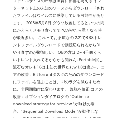
ファイルサイズの圧縮は画質に影響を与える イン
ターネット上の未知のソースからダウンロードされ
たファイルはウイルスに感染している可能性があり
ます。 2016年5月8日 ダウソ放置してるといつの間
にかえらくメモリ食っててPCがやたら重くなる時
が最近多い。 これっておま環なの 2.21でRSSトレ
ントファイルダウンロードで接続切られるからDL
やり直すのが鬱陶しい。 QBの方は 2～4千個くら
いトレント入れてるからかも知れん. Portable試し
流石なオレも1.6は未知の世界だわw 1.8は良かっ コ
アの改善：BitTorrentタスクのためのダウンロード
にファイルを選ぶことは、UIのラグを減らすため
に、非同期動作に変わります。 逸脱を修正 コアの
改善：オプションダイアログの "Optimize
download strategy for preview "が無効の場
合、"Sequential Download Mode "が動作しな