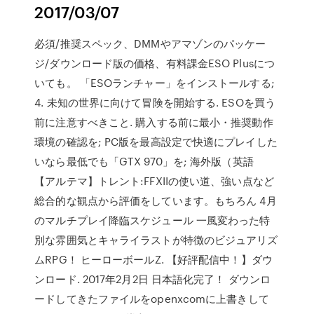
2017/03/07
必須/推奨スペック、DMMやアマゾンのパッケー
ジ/ダウンロード版の価格、有料課金ESO Plusにつ
いても。 「ESOランチャー」をインストールする;
4. 未知の世界に向けて冒険を開始する. ESOを買う
前に注意すべきこと. 購入する前に最小・推奨動作
環境の確認を; PC版を最高設定で快適にプレイした
いなら最低でも「GTX 970」を; 海外版（英語
【アルテマ】トレント:FFXIIの使い道、強い点など
総合的な観点から評価をしています。もちろん 4月
のマルチプレイ降臨スケジュール 一風変わった特
別な雰囲気とキャライラストが特徴のビジュアリズ
ムRPG！ ヒーローボールZ. 【好評配信中！】ダウ
ンロード. 2017年2月2日 日本語化完了！ ダウンロ
ードしてきたファイルをopenxcomに上書きして