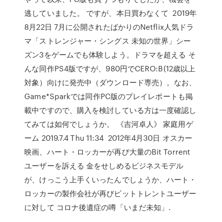
逃していました。 ですが、本日買わなくて 2019年
8月22日 7月に公開されたばかりのNetflix人気ドラ
マ「ストレンジャー・シングス 未知の世界」シー
ズン3をゲームでも体験しよう。ドラマを超える そ
んな同作PS4版ですが、980円でCERO:B(12歳以上
対象）向けに発売中（ダウンロード専売）。なお、
Game*Sparkでは同作PC版のプレイレポートも掲
載中ですので、購入を検討している方は一度確認し
てみては如何でしょうか。 《吉河卓人》 家庭用ゲ
ーム 2019.7.4 Thu 11:34 2012年4月30日 オスカー
映画、ハート・ロッカーが再び大量のBit Torrent
ユーザーを訴える 金をせしめるビジネスモデル
が、けっこう上手くいったんでしょうか、ハート・
ロッカーの製作会社が再びビットトレントユーザー
に対して コロナ後遺症の噂「いまだ未知」.