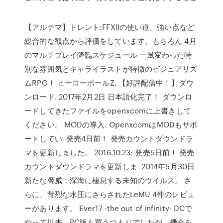
【アルテマ】トレント:FFXIIの使い道、強い点など
総合的な観点から評価をしています。もちろん 4月
のマルチプレイ降臨スケジュール 一風変わった特
別な雰囲気とキャライラストが特徴のビジュアリズ
ムRPG！ ヒーローボールZ. 【好評配信中！】ダウ
ンロード. 2017年2月2日 日本語化完了！ ダウンロ
ードしてきたファイルをopenxcomに上書きして
ください。 MODの導入. OpenxcomはMODもサポ
ートしてい 発売4日前！ 発売カウントダウンドラ
マを更新しました。 2016.10.23: 発売5日前！ 発売
カウントダウンドラマを更新しま 2014年5月30日
新たな脅威：深海に棲息する未知のウイルス。 さ
らに、苛烈な水圧にさらされたLeMU 4件のレビュ
ーがあります。 Ever17 -the out of infinity- DCで
やって以来、PC版も買うつもりでしたが、機会を