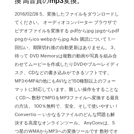
換 高音質のmp3変換。
2016/02/28 5。変換したファイルをダウンロードし
てください。 オーディオコンバーター ブラウザで
ビデオファイルを変換する pdfからjpg jpgからpdf
pngからico webpからjpg Ads 購読について 1.一
回払い、期限切れ後の自動更新はありません。 3。
待って DVD Memoryは複数の動画や写真を組み合
わせてムービーを作成したりDVDやブルーレイディ
スク、CDなどの書き込みができるソフトです。
MP3やMP4の他にもAVIなど150種類以上のフォー
マットに対応しています。難しい操作をすることな
くCDへ 数秒でMPGをMP3ファイルへ変換する最良
の方法。 100％無料で、安全、そして使いやすい！
Convertio — いかなるファイルのどんな問題も解
決する高度なオンラインツール。 AnyConvは、5
つ星のWMAからMP3への変換ツールです 数秒でオ