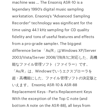
machine was … The Ensoniq ASR-10 is a
legendary 1990's digital music sampling
workstation. Ensoniq's "Advanced Sampling
Recorder" technology was significant for the
time using 44.1 kHz sampling for CD quality
fidelity and tons of useful features and effects
from a pro-grade sampler. The biggest
difference betw 「As/R」はWindows XP/Server
2003/Vista/Server 2008/7/8/8.1に対応した、高機
能なファイル管理ソフト（ファイラー）です。
「As/R」は、Windowsでいうエクスプローラを
超・高機能にした、ファイル管理ソフトの決定版と
いえます。 Ensoniq ASR-10 & ASR-88
Replacement Keys - Parts Replacement Keys
With the exception of the Top C note (and
bottom A note on the ASR-88), all keys from