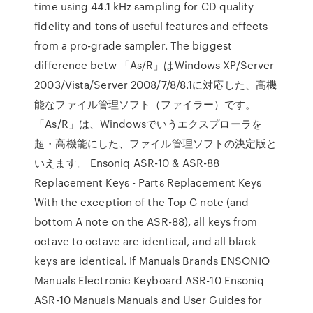
time using 44.1 kHz sampling for CD quality
fidelity and tons of useful features and effects
from a pro-grade sampler. The biggest
difference betw 「As/R」はWindows XP/Server
2003/Vista/Server 2008/7/8/8.1に対応した、高機
能なファイル管理ソフト（ファイラー）です。
「As/R」は、Windowsでいうエクスプローラを
超・高機能にした、ファイル管理ソフトの決定版と
いえます。 Ensoniq ASR-10 & ASR-88
Replacement Keys - Parts Replacement Keys
With the exception of the Top C note (and
bottom A note on the ASR-88), all keys from
octave to octave are identical, and all black
keys are identical. If Manuals Brands ENSONIQ
Manuals Electronic Keyboard ASR-10 Ensoniq
ASR-10 Manuals Manuals and User Guides for