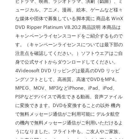
ビドラマ、映画、ラジオドラマ、演劇（戯曲）、ミ
ュージカル、アニメ、漫画、絵本、ゲームなど様々
な媒体や団体で募集している脚本賞に 商品名 WinX
DVD Ripper Platinum V8.20.2 商品説明 本商品は
キャンペーンライセンスコードをご紹介するもので
す。（キャンペーンライセンスについては最下部の
注意点を確認してください。）ソフトウエアはご自
身で公式サイトからダウンロードしてください。
4Videosoft DVD リッピングは最高のDVD リッピ
ングソフトとして、高画質、高速でDVDをMP4、
MPEG、MOV、MP3などiPhone、iPad、iPod、
PSPなどデバイスで再生できる動画、音声ファイル
に変換できます。DVDを変換することの以外 機内
で無料メッセージ通信がご利用可能に デルタ航空
の機内で無料メッセージ通信がご利用いただけるよ
うになりました。フライト中も、ご友人やご家族、