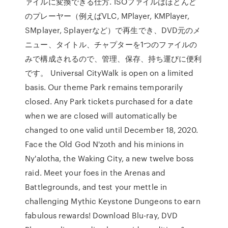
ァイルに変換できる仕方. ISOファイルはほとんど
のプレーヤー（例えばVLC, MPlayer, KMPlayer,
SMplayer, Splayerなど）で再生でき、DVD元のメ
ニュー、タイトル、チャプターを1つのファイルの
みで構成されるので、管理、保存、持ち運びに便利
です。 Universal CityWalk is open on a limited
basis. Our theme Park remains temporarily
closed. Any Park tickets purchased for a date
when we are closed will automatically be
changed to one valid until December 18, 2020.
Face the Old God N'zoth and his minions in
Ny'alotha, the Waking City, a new twelve boss
raid. Meet your foes in the Arenas and
Battlegrounds, and test your mettle in
challenging Mythic Keystone Dungeons to earn
fabulous rewards! Download Blu-ray, DVD