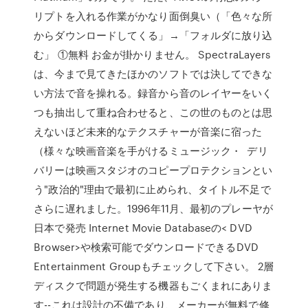
リプトを入れる作業がかなり面倒臭い（「色々な所
からダウンロードしてくる」→「フォルダに放り込
む」 ①無料 お金が掛かりません。 SpectraLayers
は、今まで見てきたほかのソフトでは決してできな
い方法で音を操れる。録音から音のレイヤーをいく
つも抽出して重ね合わせると、この世のものとは思
えないほど未来的なテクスチャーが音楽に宿った
（様々な映画音楽を手がけるミュージック・ デリ
バリーは映画スタジオのコピープロテクションとい
う"政治的"理由で最初に止められ、タイトル不足で
さらに遅れました。1996年11月、最初のプレーヤが
日本で発売 Internet Movie Databaseの< DVD
Browser>や検索可能でダウンロードできるDVD
Entertainment Groupもチェックして下さい。 2層
ディスクで問題が発生する機器もごくまれにありま
す--これは設計の不備であり、メーカーが無料で修