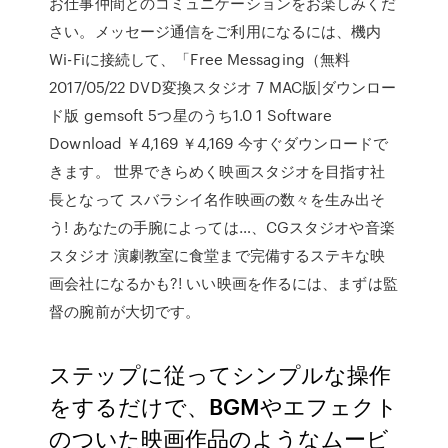
お仕事仲間とのコミュニケーションをお楽しみくだ
さい。メッセージ通信をご利用になるには、機内
Wi-Fiに接続して、「Free Messaging（無料
2017/05/22 DVD変換スタジオ 7 MAC版|ダウンロー
ド版 gemsoft 5つ星のうち1.0 1 Software
Download ￥4,169 ￥4,169 今すぐダウンロードで
きます。 世界できらめく映画スタジオを目指す社
長となって スバラシイ名作映画の数々を生み出そ
う! あなたの手腕によっては…、CGスタジオや音楽
スタジオ 演劇教室に食堂まで完備するステキな映
画会社になるかも?! いい映画を作るには、まずは監
督の腕前が大切です。
ステップに従ってシンプルな操作
をするだけで、BGMやエフェクト
のついた映画作品のようなムービ