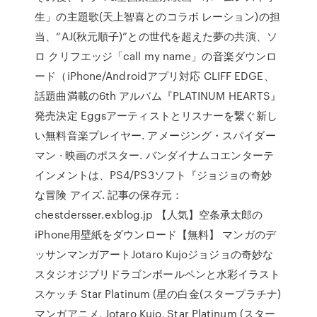
生」の主題歌(天上智喜とのコラボ レーション)の担
当、“AJ(秋元順子)”との世代を超えた夢の共演、ソ
ロ クリフエッジ「call my name」の音楽ダウンロ
ード（iPhone/Androidアプリ対応 CLIFF EDGE、
話題曲満載の6th アルバム『PLATINUM HEARTS』
発売決定 Eggsアーティストとリスナーを繋ぐ新し
い無料音楽プレイヤー. アメージング・スパイダー
マン · 映画のポスター. バンダイナムコエンターテ
インメントは、PS4/PS3ソフト『ジョジョの奇妙
な冒険 アイズ. 記事の保存元：
chestdersser.exblog.jp 【人気】空条承太郎の
iPhone用壁紙をダウンロード【無料】 マンガのデ
ッサンマンガアートJotaro Kujoジョジョの奇妙な
スタジオジブリドラゴンボールペンと水彩イラスト
スケッチ Star Platinum (星の白金(スタープラチナ)
マンガアニメ, Jotaro Kujo, Star Platinum (スター