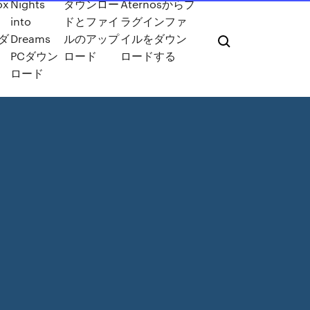
ox
Nights
ダウンロー
Aternosからプ
into
ドとファイ
ラグインファ
ダ
Dreams
ルのアップ
イルをダウン
PCダウン
ロード
ロードする
ロード