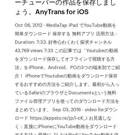
ーチューバーの作品を保存しまし
ょう。AnyTrans for iOS
Oct 06, 2012 · MediaTap iPad でYouTube動画を
簡単ダウンロード 保存する 無料アプリ 活用方法 -
Duration: 7:33. 好奇心わくわく探求チャンネル
43,769 views 7:33 この記事では「Youtubeの動画
をダウンロード保存してオフラインで視聴する方
法」をiPhone、Android、PCの3つの端末別でご紹
介！ iPhoneでYoutubeの動画をダウンロード保存
するおすすめの方法をご紹介します。最初から入っ
ているSafariのブラウザとDocumentsという無料
ファイル管理アプリを使ってのダウンロード方法を
まとめています。 Sep 03, 2016 · video lteダウン
ロード https://appsto.re/jp/i-cK_.i お見逃しな
く：直接にiPhoneにYouTube動画をダウンロード
する方法 > 最後に. 以上はiPadにYouTube動画を保