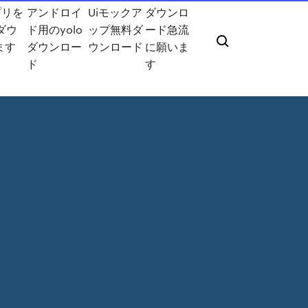
プリを
アンドロイ
Uiモックア
ダウンロ
ダウ
ド用のyolo
ップ無料ダ
ード急流
ます
ダウンロー
ウンロード
に願いま
ド
す