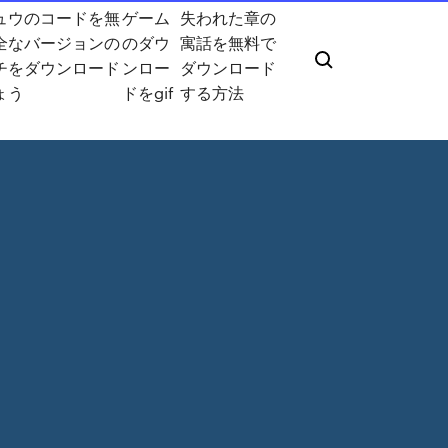
ュウのコードを無
ゲーム
失われた章の
全なバージョンの
のダウ
寓話を無料で
チをダウンロード
ンロー
ダウンロード
ょう
ドをgif
する方法