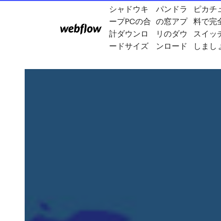
シャドウキ
パンドラ
ピカチ
ープPCの合
の窓アプ
料で完
計ダウンロ
リのダウ
スイッ
ードサイズ
ンロード
しまし