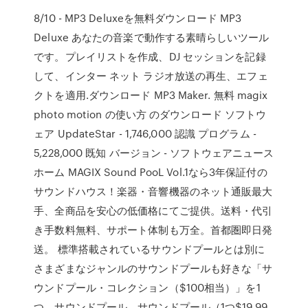
8/10 - MP3 Deluxeを無料ダウンロード MP3
Deluxe あなたの音楽で動作する素晴らしいツール
です。プレイリストを作成、DJ セッションを記録
して、インター ネット ラジオ放送の再生、エフェ
クトを適用.ダウンロード MP3 Maker. 無料 magix
photo motion の使い方 のダウンロード ソフトウ
ェア UpdateStar - 1,746,000 認識 プログラム -
5,228,000 既知 バージョン - ソフトウェアニュース
ホーム MAGIX Sound PooL Vol.1なら3年保証付の
サウンドハウス！楽器・音響機器のネット通販最大
手、全商品を安心の低価格にてご提供。送料・代引
き手数料無料、サポート体制も万全。首都圏即日発
送。 標準搭載されているサウンドプールとは別に
さまざまなジャンルのサウンドプールも好きな「サ
ウンドプール・コレクション（$100相当）」を1
つ、サウンドプール、サウンドプール（1つ$19.99